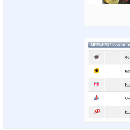
МИЛЕНА17 состоит 
Фо
Кл
Но
Ок
Ищ