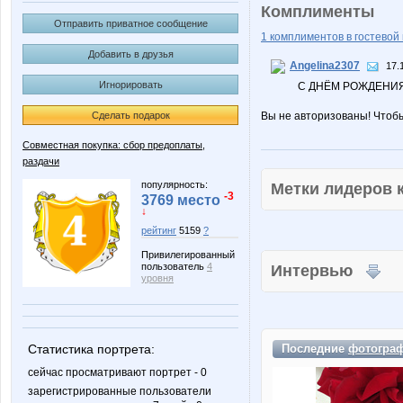
Комплименты
Отправить приватное сообщение
1 комплиментов в гостевой 
Добавить в друзья
Angelina2307
17.
Игнорировать
С ДНЁМ РОЖДЕНИЯ!
Сделать подарок
Вы не авторизованы! Чтоб
Совместная покупка: сбор предоплаты,
раздачи
популярность:
Метки лидеров
-3
3769 место
↓
рейтинг
5159
?
Привилегированный
пользователь
4
Интервью
уровня
Статистика портрета:
Последние
фотогра
сейчас просматривают портрет - 0
зарегистрированные пользователи